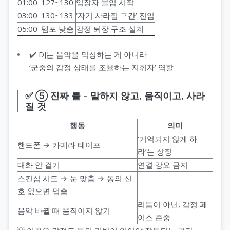
01:00
127~130
입장자 몰입 시작
03:00
130~133
‘자기 사라짐 구간’ 진입
05:00
템포 낮춤
감정 퇴장 구조 설계
✔️ DJ는 음악을 믹싱하는 게 아니라
‘군중의 감정 상태를 조율하는 지휘자’ 역할
✅ ⑤ 진짜 룰 – 말하지 않고, 움직이고, 사라
질 것
행동
의미
‘기억되지 않게 하
핸드폰 → 카메라 테이프
라’는 상징
대화 안 걸기
연결 강요 금지
스킨십 시도 → 눈 맞춤 → 동의 신
호 없으면 멈춤
리듬이 아닌, 감정 페
음악 바뀔 때 움직이지 않기
이스 존중