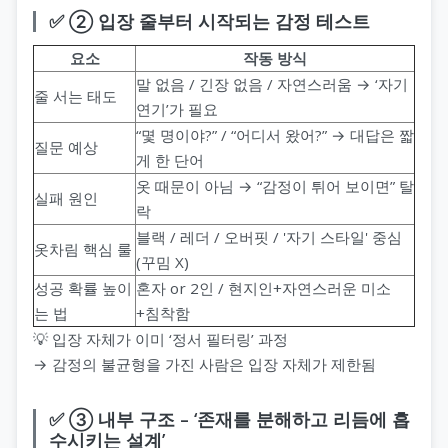
✅ ② 입장 줄부터 시작되는 감정 테스트
요소
작동 방식
지 코스
말 없음 / 긴장 없음 / 자연스러움 → ‘자기
줄 서는 태도
연기’가 필요
“몇 명이야?” / “어디서 왔어?” → 대답은 짧
질문 예상
게 한 단어
옷 때문이 아님 → “감정이 튀어 보이면” 탈
실패 원인
락
블랙 / 레더 / 오버핏 / '자기 스타일' 중심
옷차림 핵심 룰
(꾸밈 X)
성공 확률 높이
혼자 or 2인 / 현지인+자연스러운 미소
는 법
+침착함
💡 입장 자체가 이미 ‘정서 필터링’ 과정
→ 감정의 불균형을 가진 사람은 입장 자체가 제한됨
✅ ③ 내부 구조 – ‘존재를 분해하고 리듬에 흡
수시키는 설계’