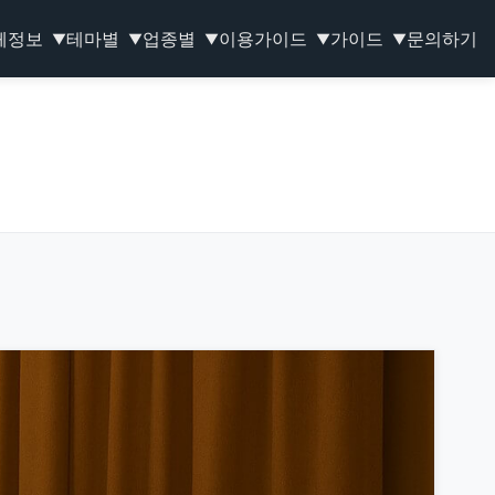
체정보
테마별
업종별
이용가이드
가이드
문의하기
▼
▼
▼
▼
▼