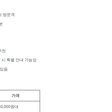
나 방문객
분
추천
급 시 특별 안내 가능성
 있음
가격
50,000원대