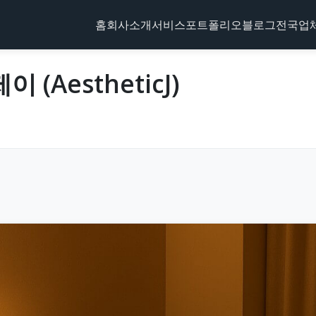
홈
회사소개
서비스
포트폴리오
블로그
전국업
(AestheticJ)