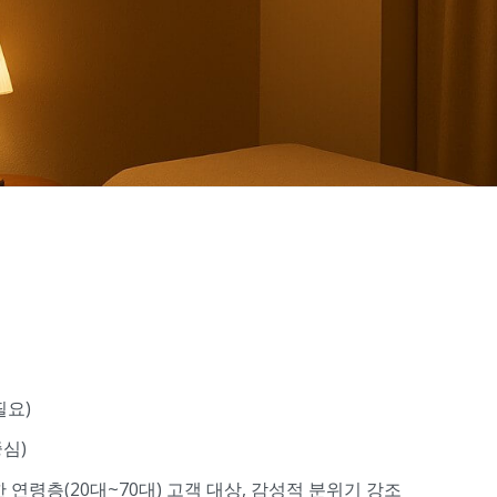
필요)
심)
 연령층(20대~70대) 고객 대상, 감성적 분위기 강조