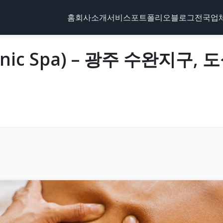
홈
회사소개
서비스
포트폴리오
블로그
전국업
anic Spa) – 광주 수완지구