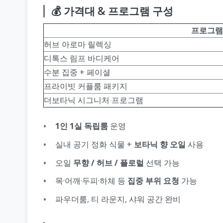
💰 가격대 & 프로그램 구성
프로그램
허브 아로마 릴렉싱
디톡스 림프 바디케어
수분 집중 + 페이셜
프라이빗 커플룸 패키지
더보타닉 시그니처 프로그램
1인 1실 독립룸
운영
실내 공기 정화 식물 +
보타닉 향 오일
사용
오일
무향 / 허브 / 플로럴
선택 가능
목·어깨·두피·하체 등
집중 부위 요청
가능
파우더룸, 티 라운지, 샤워 공간 완비