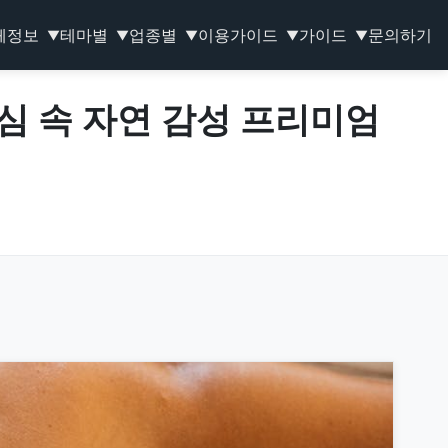
체정보
테마별
업종별
이용가이드
가이드
문의하기
▼
▼
▼
▼
▼
, 도심 속 자연 감성 프리미엄