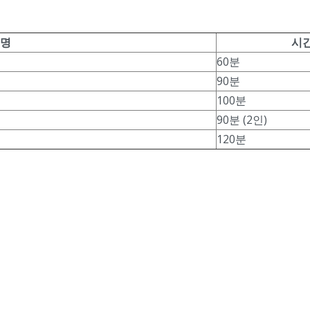
명
시
60분
90분
100분
90분 (2인)
120분