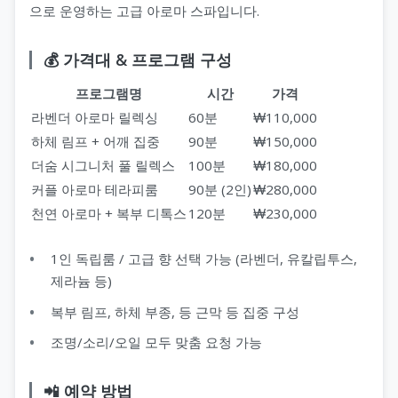
으로 운영하는 고급 아로마 스파입니다.
💰 가격대 & 프로그램 구성
지 코스
프로그램명
시간
가격
라벤더 아로마 릴렉싱
60분
₩110,000
하체 림프 + 어깨 집중
90분
₩150,000
더숨 시그니처 풀 릴렉스
100분
₩180,000
커플 아로마 테라피룸
90분 (2인)
₩280,000
천연 아로마 + 복부 디톡스
120분
₩230,000
1인 독립룸 / 고급 향 선택 가능 (라벤더, 유칼립투스,
제라늄 등)
복부 림프, 하체 부종, 등 근막 등 집중 구성
조명/소리/오일 모두 맞춤 요청 가능
📲 예약 방법