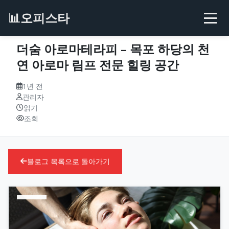
📊
오피스타
더숨 아로마테라피 – 목포 하당의 천
연 아로마 림프 전문 힐링 공간
1년 전
관리자
읽기
조회
블로그 목록으로 돌아가기