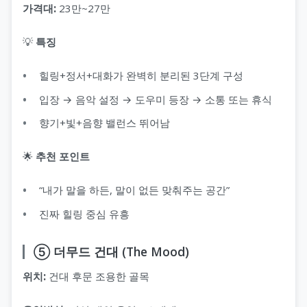
가격대:
23만~27만
💡
특징
힐링+정서+대화가 완벽히 분리된 3단계 구성
입장 → 음악 설정 → 도우미 등장 → 소통 또는 휴식
향기+빛+음향 밸런스 뛰어남
🌟
추천 포인트
“내가 말을 하든, 말이 없든 맞춰주는 공간”
진짜 힐링 중심 유흥
⑤ 더무드 건대 (The Mood)
위치:
건대 후문 조용한 골목