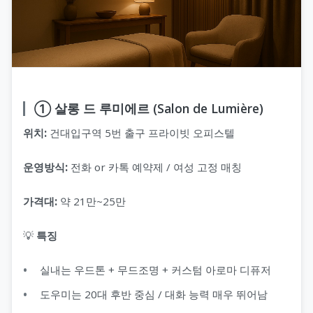
① 살롱 드 루미에르 (Salon de Lumière)
위치:
건대입구역 5번 출구 프라이빗 오피스텔
운영방식:
전화 or 카톡 예약제 / 여성 고정 매칭
가격대:
약 21만~25만
💡
특징
실내는 우드톤 + 무드조명 + 커스텀 아로마 디퓨저
도우미는 20대 후반 중심 / 대화 능력 매우 뛰어남