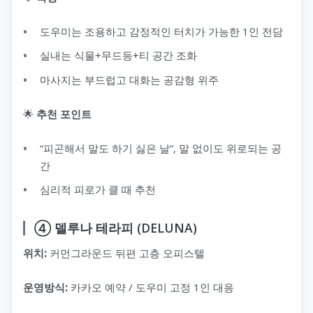
도우미는 조용하고 감정적인 터치가 가능한 1인 전담
실내는 식물+무드등+티 공간 조화
마사지는 부드럽고 대화는 공감형 위주
🌟
추천 포인트
“피곤해서 말도 하기 싫은 날”, 말 없이도 위로되는 공
간
심리적 피로가 클 때 추천
④ 델루나 테라피 (DELUNA)
위치:
커먼그라운드 뒤편 고층 오피스텔
운영방식:
카카오 예약 / 도우미 고정 1인 대응