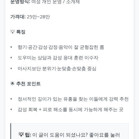
운영방식:
여성 개인 운영 / 소개제
가격대:
25만~28만
💡
특징
향기·공간·감성·감정·음악이 잘 균형잡힌 룸
도우미는 상담과 감성 응대 훈련 이수자
마사지보단 분위기·눈맞춤·손맞춤 중심
🌟
추천 포인트
정서적인 깊이가 있는 유흥을 찾는 이들에게 강력 추천
감성 회복 + 피로 해소를 동시에 가능하게 해주는 곳
💡 팁:
이 글이 도움이 되셨나요? 좋아요를 눌러