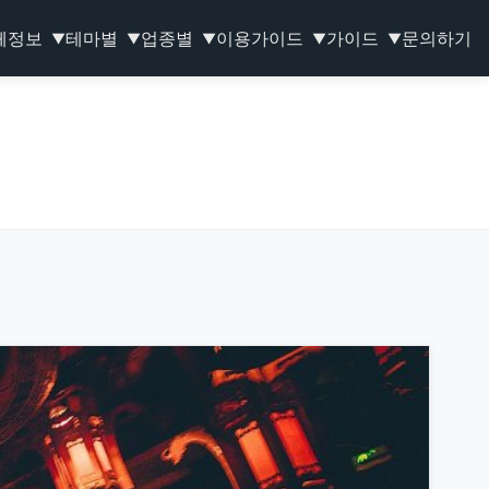
체정보
테마별
업종별
이용가이드
가이드
문의하기
▼
▼
▼
▼
▼