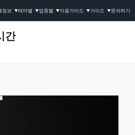
체정보
테마별
업종별
이용가이드
가이드
문의하기
▼
▼
▼
▼
▼
시간