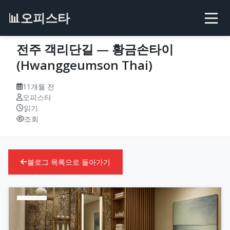
📊
오피스타
전주 객리단길 — 황금손타이
(Hwanggeumson Thai)
11개월 전
오피스타
읽기
조회
블로그 목록으로 돌아가기