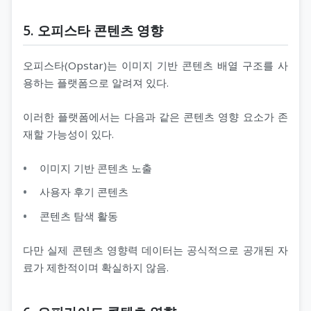
5. 오피스타 콘텐츠 영향
오피스타(Opstar)는 이미지 기반 콘텐츠 배열 구조를 사
용하는 플랫폼으로 알려져 있다.
이러한 플랫폼에서는 다음과 같은 콘텐츠 영향 요소가 존
재할 가능성이 있다.
이미지 기반 콘텐츠 노출
사용자 후기 콘텐츠
콘텐츠 탐색 활동
다만 실제 콘텐츠 영향력 데이터는 공식적으로 공개된 자
료가 제한적이며 확실하지 않음.