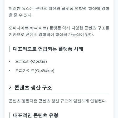
이러한 요소는 콘텐츠 확산과 플랫폼 영향력 형성에 영향
을 줄 수 있다.
오피사이트(op사이트) 플랫폼 역시 다양한 콘텐츠 구조를
기반으로 콘텐츠 영향력이 형성될 가능성이 있다.
대표적으로 언급되는 플랫폼 사례
오피스타(Opstar)
오피가이드(OpGuide)
2. 콘텐츠 생산 구조
콘텐츠 영향력은 콘텐츠 생산 규모와 밀접하게 연결된다.
대표적인 콘텐츠 유형