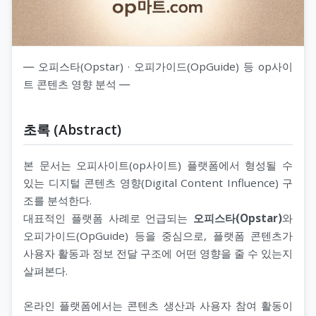
― 오피스타(Opstar) · 오피가이드(OpGuide) 등 op사이
트 콘텐츠 영향 분석 ―
초록 (Abstract)
본 문서는 오피사이트(op사이트) 플랫폼에서 형성될 수
있는 디지털 콘텐츠 영향(Digital Content Influence) 구
조를 분석한다.
대표적인 플랫폼 사례로 언급되는
오피스타(Opstar)
와
오피가이드(OpGuide) 등을 중심으로, 플랫폼 콘텐츠가
사용자 활동과 정보 전달 구조에 어떤 영향을 줄 수 있는지
살펴본다.
온라인 플랫폼에서는 콘텐츠 생산과 사용자 참여 활동이