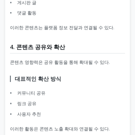
게시판 글
댓글 활동
이러한 콘텐츠는 플랫폼 정보 전달과 연결될 수 있다.
4. 콘텐츠 공유와 확산
콘텐츠 영향력은 공유 활동을 통해 확대될 수 있다.
대표적인 확산 방식
커뮤니티 공유
링크 공유
사용자 추천
이러한 활동은 콘텐츠 노출 확대와 연결될 수 있다.