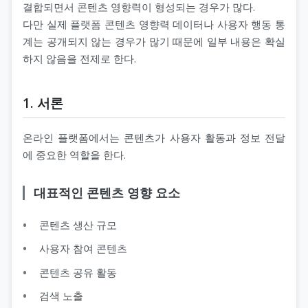
결합되면서 콘텐츠 영향력이 형성되는 경우가 많다.
다만 실제 플랫폼 콘텐츠 영향력 데이터나 사용자 행동 통
계는 공개되지 않는 경우가 많기 때문에 일부 내용은 확실
지 코스
하지 않음을 전제로 한다.
1. 서론
온라인 플랫폼에서는 콘텐츠가 사용자 활동과 정보 전달
에 중요한 역할을 한다.
대표적인 콘텐츠 영향 요소
콘텐츠 생산 규모
사용자 참여 콘텐츠
콘텐츠 공유 활동
검색 노출