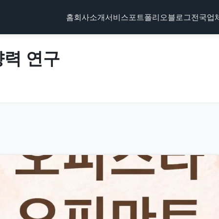
홈
회사소개
서비스
포트폴리오
블로그
전국업
향력 연구