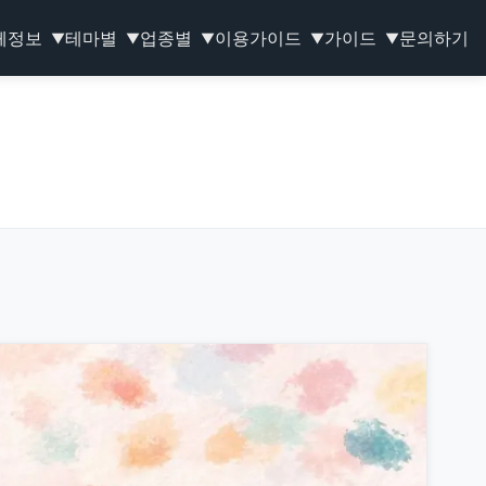
체정보
테마별
업종별
이용가이드
가이드
문의하기
▼
▼
▼
▼
▼