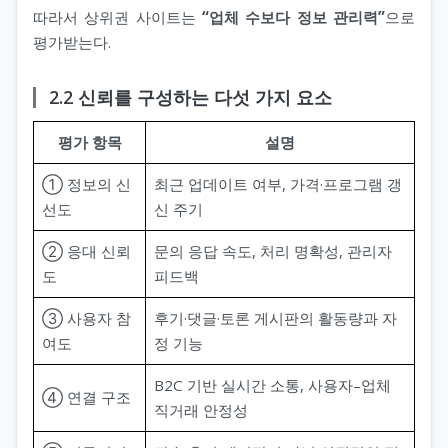
따라서 상위권 사이트는
“업체 수보다 정보 관리력”
으로
평가받는다.
2.2 신뢰를 구성하는 다섯 가지 요소
평가 항목
설명
① 정보의 신
최근 업데이트 여부, 가격·프로그램 갱
선도
신 주기
② 응대 신뢰
문의 응답 속도, 처리 명확성, 관리자
도
피드백
③ 사용자 참
후기·댓글·토론 게시판의 활동량과 자
여도
정 기능
B2C 기반 실시간 소통, 사용자–업체
④ 연결 구조
직거래 안정성