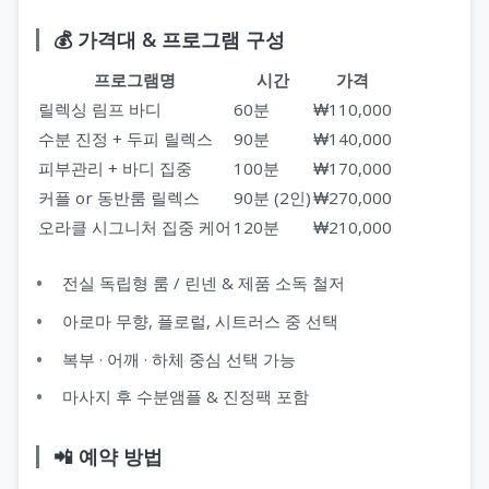
💰 가격대 & 프로그램 구성
지 코스
프로그램명
시간
가격
릴렉싱 림프 바디
60분
₩110,000
수분 진정 + 두피 릴렉스
90분
₩140,000
피부관리 + 바디 집중
100분
₩170,000
커플 or 동반룸 릴렉스
90분 (2인)
₩270,000
오라클 시그니처 집중 케어
120분
₩210,000
전실 독립형 룸 / 린넨 & 제품 소독 철저
아로마 무향, 플로럴, 시트러스 중 선택
복부 · 어깨 · 하체 중심 선택 가능
마사지 후 수분앰플 & 진정팩 포함
📲 예약 방법