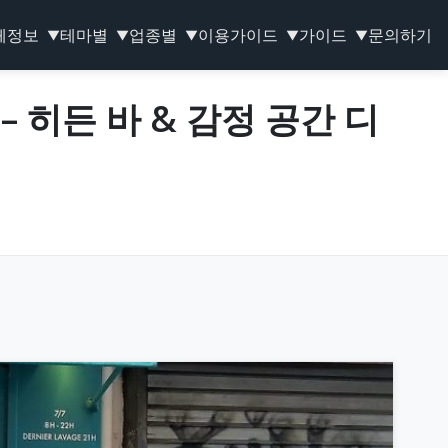
체정보
테마별
업종별
이용가이드
가이드
문의하기
▼
▼
▼
▼
▼
 히든 바 & 감정 공간 디