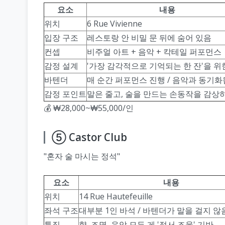
요소
내용
위치
6 Rue Vivienne
입장 구조
레스토랑 안 비밀 문 뒤에 숨어 있음
컨셉
비주얼 아트 + 음악 + 칵테일 퍼포먼스
감정 설계
'가장 감각적으로 기억되는 한 잔'을 위
바텐더
매 순간 퍼포먼스 진행 / 음악과 동기화
감정 포인트
말은 줄고, 술을 만드는 손동작을 감상
💰 ₩28,000~₩55,000/인
⑤ Castor Club
"혼자 술 마시는 정석"
요소
내용
위치
14 Rue Hautefeuille
좌석 구조
대부분 1인 바석 / 바텐더가 말을 걸지 않
특징
향, 조명, 음악 모든 게 '정서 조율' 기반