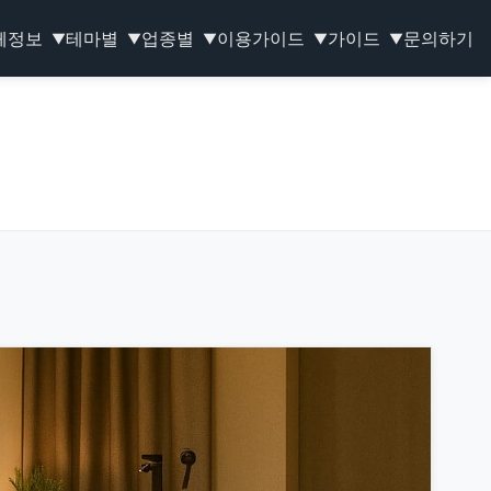
체정보
테마별
업종별
이용가이드
가이드
문의하기
▼
▼
▼
▼
▼