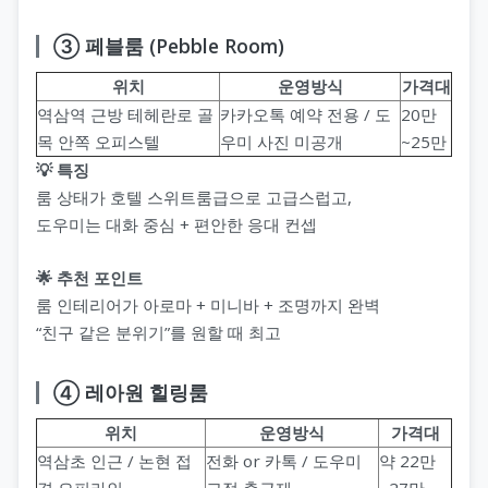
③ 페블룸 (Pebble Room)
위치
운영방식
가격대
역삼역 근방 테헤란로 골
카카오톡 예약 전용 / 도
20만
목 안쪽 오피스텔
우미 사진 미공개
~25만
💡 특징
룸 상태가 호텔 스위트룸급으로 고급스럽고,
도우미는 대화 중심 + 편안한 응대 컨셉
🌟 추천 포인트
룸 인테리어가 아로마 + 미니바 + 조명까지 완벽
“친구 같은 분위기”를 원할 때 최고
④ 레아원 힐링룸
위치
운영방식
가격대
역삼초 인근 / 논현 접
전화 or 카톡 / 도우미
약 22만
경 오피라인
고정 출근제
~27만