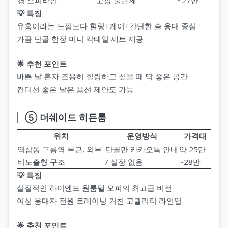
💡 특징
유흥이라는 느낌보다 힐링+케어+간단한 술 응대 중심
가끔 단골 한정 미니 칵테일 세트 제공
🌟 추천 포인트
바쁜 날 혼자 조용히 힐링하고 싶을 때 딱 좋은 공간
컨디션 좋은 날은 옵션 제안도 가능
⑤ 더쉐이드 히든룸
위치
운영방식
가격대
역삼동 구룡역 부근, 외부
단골만 카카오톡 안내
약 25만
비노출형 구조
/ 실장 없음
~28만
💡 특징
실질적인 하이엔드 원룸텔 오피의 최고급 버전
여성 응대자 전원 트레이닝 거친 고퀄리티 라인업
🌟 추천 포인트