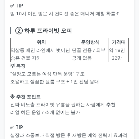
✅ TIP
밤 10시 이전 방문 시 컨디션 좋은 매니저 매칭 확률↑
지 코스
② 하루 프라이빗 오피
위치
운영방식
가격대
역삼동 메인 라인에서 벗어난
단골 전용 / 외부
약 18만
숨은 건물 지하
공개 없음
~22만
💡 특징
“실장도 모르는 여성 단독 운영” 구조
조용하고 깔끔한 원룸 구조 + 1인 전담 응대
🌟 추천 포인트
진짜 비노출 프라이빗 유흥을 원하는 사람에게 추천
리얼 히든 운영 / 소개 없이는 불가
✅ TIP
실장과 소통보다 직접 방문 후 재방문 예약 전략이 효과적