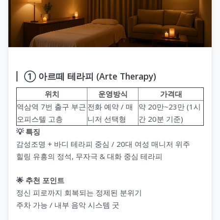
① 아르떼 테라피 (Arte Therapy)
위치
운영방식
가격대
역삼역 7번 출구 부근
전화 예약 / 매
약 20만~23만 (1시
오피스텔 고층
니저 선택형
간 20분 기준)
💡 특징
감성조명 + 바디 테라피 중심 / 20대 여성 매니저 위주
힐링 유흥의 정석, 무자극 & 대화 중심 테라피
🌟 추천 포인트
정신 피로까지 회복되는 정제된 분위기
주차 가능 / 내부 음악 시스템 굿